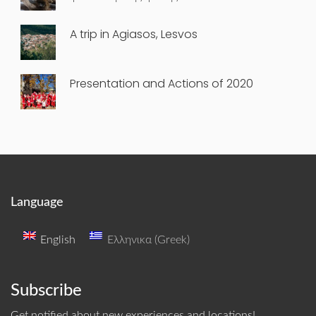
A trip in Agiasos, Lesvos
Presentation and Actions of 2020
Language
English
Ελληνικα
(
Greek
)
Subscribe
Get notified about new experiences and locations!